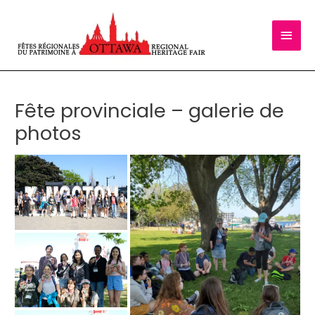
Aller
au
Men
contenu
princ
Fête provinciale – galerie de
photos